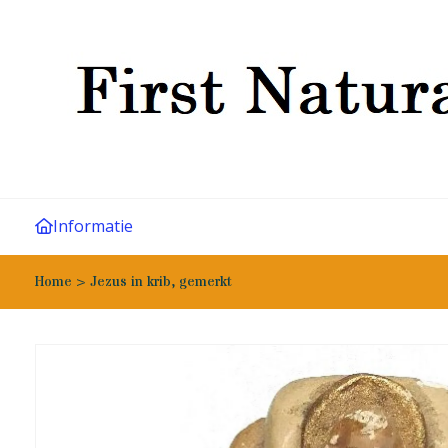
Informatie
Home
>
Jezus in krib, gemerkt